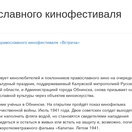
славного кинофестиваля
твует кинолюбителей и поклонников православного кино на очеред
льтурный праздник, поддерживаемый Калужской митрополией Русск
 области, и Администрацией города Обнинска, снова призывает н
славной культуры через объектив киноискусства.
Доме учёных в Обнинске. На открытии пройдёт показ кинофильма
чественной войны. Июль 1941 года. Двое советских солдат выходят
 и наполнить фляги водой, но становятся свидетелями нападения
деться и остаться в живых или встать на защиту и, возможно, поги
 короткометражного фильма «Капитан. Летом 1941.