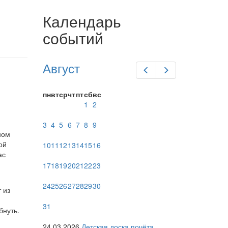
Календарь
событий
Август
Предыдущий
Следующий
пн
вт
ср
чт
пт
сб
вс
1
2
3
4
5
6
7
8
9
ном
ой
10
11
12
13
14
15
16
ас
17
18
19
20
21
22
23
24
25
26
27
28
29
30
 из
31
бнуть.
24.03.2026
Детская доска почёта