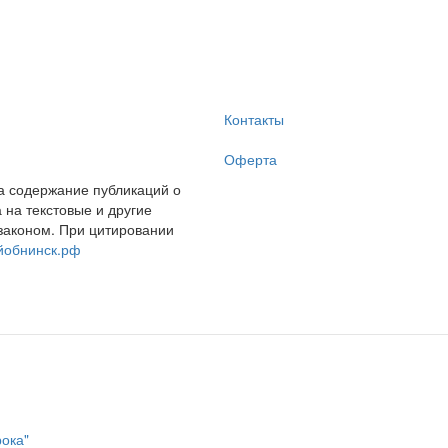
Контакты
Оферта
за содержание публикаций о
на текстовые и другие
законом. При цитировании
йобнинск.рф
рока"