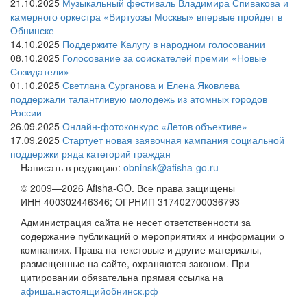
21.10.2025
Музыкальный фестиваль Владимира Спивакова и
камерного оркестра «Виртуозы Москвы» впервые пройдет в
Обнинске
14.10.2025
Поддержите Калугу в народном голосовании
08.10.2025
Голосование за соискателей премии «Новые
Созидатели»
01.10.2025
Светлана Сурганова и Елена Яковлева
поддержали талантливую молодежь из атомных городов
России
26.09.2025
Онлайн-фотоконкурс «Летов объективе»
17.09.2025
Стартует новая заявочная кампания социальной
поддержки ряда категорий граждан
Написать в редакцию:
obninsk@afisha-go.ru
© 2009—2026 Afisha-GO. Все права защищены
ИНН 400302446346; ОГРНИП 317402700036793
Администрация сайта не несет ответственности за
содержание публикаций о мероприятиях и информации о
компаниях. Права на текстовые и другие материалы,
размещенные на сайте, охраняются законом. При
цитировании обязательна прямая ссылка на
афиша.настоящийобнинск.рф