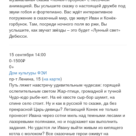
анимацией. Вы услышите сказку о настоящей дружбе под
звуки гобоя и фортепиано. Вас ждёт интерактивное
погружение в сказочный мир, где живут Иван и Конёк-
горбунок. Там, посреди ночного поля во ржи, Вы
услышите, как звучат звёзды – это будет «Лунный свет»
Дебюсси.
15 сентября 14:00
0-1500₽
0+
Дом культуры ФЭИ
пр-т Ленина, 15 (
на карте
)
Путь ляжет навстречу удивительным чудесам: горящей
ослепительным светом Жар-птице, громадной и тучной
Чудо-юдо рыбе-кит. На её хвосте сыр-бор шумит, на
спине село стоит. Ну и как в русской то сказке, да без
прекрасной Царь-девицы? Летающий Конек не только
пронесет Ивана через сотни миль над темными лесами и
лазоревыми полянами, но и подскажет как выполнить
задания. Но удастся ли Ивану выйти живым из кипящего
котла с молоком? Все сказочные герои оживут на