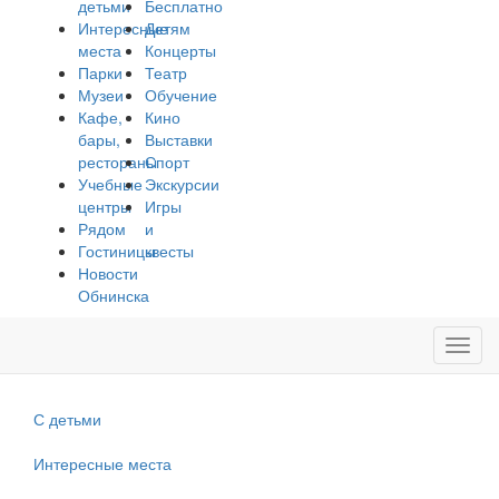
детьми
Бесплатно
Интересные
Детям
места
Концерты
Парки
Театр
Музеи
Обучение
Кафе,
Кино
бары,
Выставки
рестораны
Спорт
Учебные
Экскурсии
центры
Игры
Рядом
и
Гостиницы
квесты
Новости
Обнинска
Toggl
navig
С детьми
Интересные места