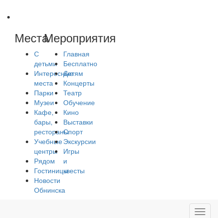
Места
Мероприятия
С
Главная
детьми
Бесплатно
Интересные
Детям
места
Концерты
Парки
Театр
Музеи
Обучение
Кафе,
Кино
бары,
Выставки
рестораны
Спорт
Учебные
Экскурсии
центры
Игры
Рядом
и
Гостиницы
квесты
Новости
Обнинска
Toggl