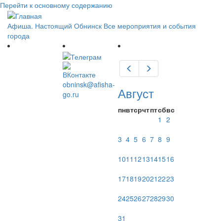
Перейти к основному содержанию
Афиша. Настоящий Обнинск
Все мероприятия и события
города
Предыдущий
Следующий
obninsk@afisha-
Август
go.ru
пн
вт
ср
чт
пт
сб
вс
1
2
3
4
5
6
7
8
9
10
11
12
13
14
15
16
17
18
19
20
21
22
23
24
25
26
27
28
29
30
31